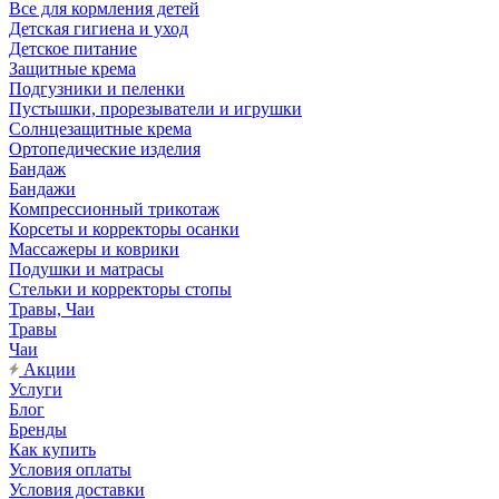
Все для кормления детей
Детская гигиена и уход
Детское питание
Защитные крема
Подгузники и пеленки
Пустышки, прорезыватели и игрушки
Солнцезащитные крема
Ортопедические изделия
Бандаж
Бандажи
Компрессионный трикотаж
Корсеты и корректоры осанки
Массажеры и коврики
Подушки и матрасы
Стельки и корректоры стопы
Травы, Чаи
Травы
Чаи
Акции
Услуги
Блог
Бренды
Как купить
Условия оплаты
Условия доставки