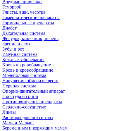
Вредные привычки
Геморрой
Глисты, вши, чесотка
Гомеопатические препараты
Гормональные препараты
Диабет
Дыхательная система
Желудок, кишечник, печень
Зрение и слух
Зубы и рот
Имунная система
Кожные заболевания
Кровь и кровобращение
Кровь и кровообращение
Мочеполовая система
Нарушение обмена веществ
Нервная система
Опорно-двигательный аппарат
Простуда и грипп
Противовирусные препараты
Сердечно-сосудистые
Линзы
Растворы для линз и глаз
Мама и Малыш
Беременным и кормящим мамам