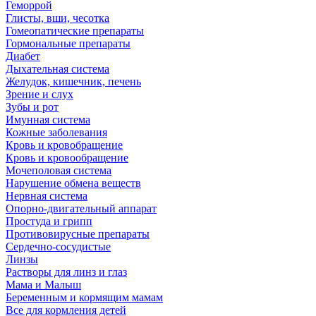
Геморрой
Глисты, вши, чесотка
Гомеопатические препараты
Гормональные препараты
Диабет
Дыхательная система
Желудок, кишечник, печень
Зрение и слух
Зубы и рот
Имунная система
Кожные заболевания
Кровь и кровобращение
Кровь и кровообращение
Мочеполовая система
Нарушение обмена веществ
Нервная система
Опорно-двигательный аппарат
Простуда и грипп
Противовирусные препараты
Сердечно-сосудистые
Линзы
Растворы для линз и глаз
Мама и Малыш
Беременным и кормящим мамам
Все для кормления детей