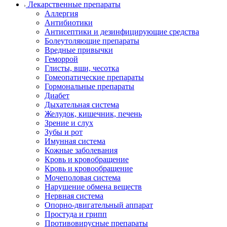
Лекарственные препараты
Аллергия
Антибиотики
Антисептики и дезинфицирующие средства
Болеутоляющие препараты
Вредные привычки
Геморрой
Глисты, вши, чесотка
Гомеопатические препараты
Гормональные препараты
Диабет
Дыхательная система
Желудок, кишечник, печень
Зрение и слух
Зубы и рот
Имунная система
Кожные заболевания
Кровь и кровобращение
Кровь и кровообращение
Мочеполовая система
Нарушение обмена веществ
Нервная система
Опорно-двигательный аппарат
Простуда и грипп
Противовирусные препараты