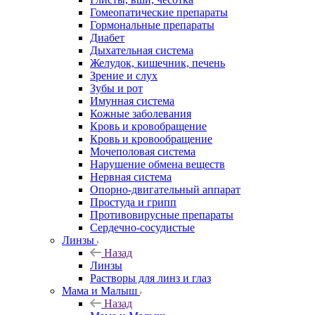
Гомеопатические препараты
Гормональные препараты
Диабет
Дыхательная система
Желудок, кишечник, печень
Зрение и слух
Зубы и рот
Имунная система
Кожные заболевания
Кровь и кровобращение
Кровь и кровообращение
Мочеполовая система
Нарушение обмена веществ
Нервная система
Опорно-двигательный аппарат
Простуда и грипп
Противовирусные препараты
Сердечно-сосудистые
Линзы
Назад
Линзы
Растворы для линз и глаз
Мама и Малыш
Назад