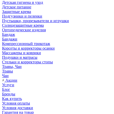
Детская гигиена и уход
Детское питание
Защитные крема
Подгузники и пеленки
Пустышки, прорезыватели и игрушки
Солнцезащитные крема
Ортопедические изделия
Бандаж
Бандажи
Компрессионный трикотаж
Корсеты и корректоры осанки
Массажеры и коврики
Подушки и матрасы
Стельки и корректоры стопы
Травы, Чаи
Травы
Чаи
Акции
Услуги
Блог
Бренды
Как купить
Условия оплаты
Условия доставки
Гарантия на товар