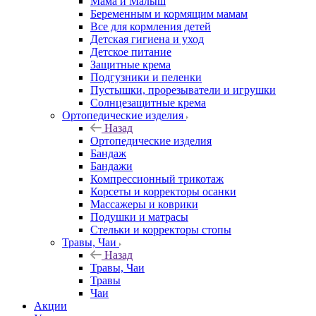
Мама и Малыш
Беременным и кормящим мамам
Все для кормления детей
Детская гигиена и уход
Детское питание
Защитные крема
Подгузники и пеленки
Пустышки, прорезыватели и игрушки
Солнцезащитные крема
Ортопедические изделия
Назад
Ортопедические изделия
Бандаж
Бандажи
Компрессионный трикотаж
Корсеты и корректоры осанки
Массажеры и коврики
Подушки и матрасы
Стельки и корректоры стопы
Травы, Чаи
Назад
Травы, Чаи
Травы
Чаи
Акции