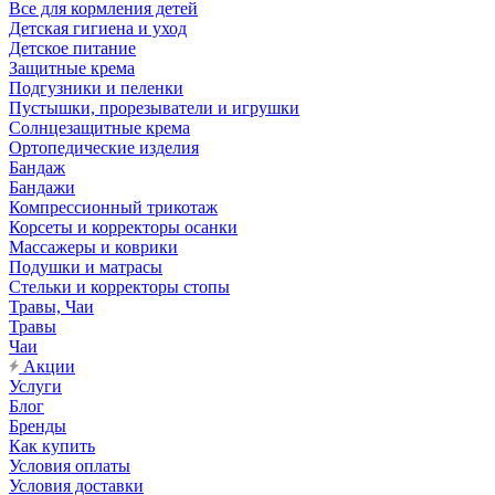
Все для кормления детей
Детская гигиена и уход
Детское питание
Защитные крема
Подгузники и пеленки
Пустышки, прорезыватели и игрушки
Солнцезащитные крема
Ортопедические изделия
Бандаж
Бандажи
Компрессионный трикотаж
Корсеты и корректоры осанки
Массажеры и коврики
Подушки и матрасы
Стельки и корректоры стопы
Травы, Чаи
Травы
Чаи
Акции
Услуги
Блог
Бренды
Как купить
Условия оплаты
Условия доставки