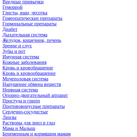
Вредные привычки
Геморрой
Глисты, вши, чесотка
Гомеопатические препараты
Гормональные препараты
Диабет
Дыхательная система
Желудок, кишечник, печень
Зрение и слух
Зубы и рот
Имунная система
Кожные заболевания
Кровь и кровобращение
Кровь и кровообращение
Мочеполовая система
Нарушение обмена веществ
Нервная система
Опорно-двигательный аппарат
Простуда и грипп
Противовирусные препараты
Сердечно-сосудистые
Линзы
Растворы для линз и глаз
Мама и Малыш
Беременным и кормящим мамам