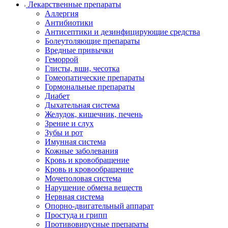
Лекарственные препараты
Аллергия
Антибиотики
Антисептики и дезинфицирующие средства
Болеутоляющие препараты
Вредные привычки
Геморрой
Глисты, вши, чесотка
Гомеопатические препараты
Гормональные препараты
Диабет
Дыхательная система
Желудок, кишечник, печень
Зрение и слух
Зубы и рот
Имунная система
Кожные заболевания
Кровь и кровобращение
Кровь и кровообращение
Мочеполовая система
Нарушение обмена веществ
Нервная система
Опорно-двигательный аппарат
Простуда и грипп
Противовирусные препараты