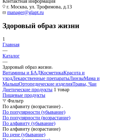
Контактная информация
г. Москва, ул. Трофимова, д.13
manager@glapt.ru
Здоровый образ жизни
1
Главная
—
Каталог
—
Здоровый образ жизни
Витамины и БАД
Косметика
Красота и
уход
Лекарственные препараты
Линзы
Мама и
Малыш
Ортопедические изделия
Травы, Чаи
Диетические продукты
1 товар
Пищевые продукты
Фильтр
По алфавиту (возрастание)
По популярности (убывание)
По популярности (возрастание)
По алфавиту (убывание)
По алфавиту (возрастание)
По цене (убывание)