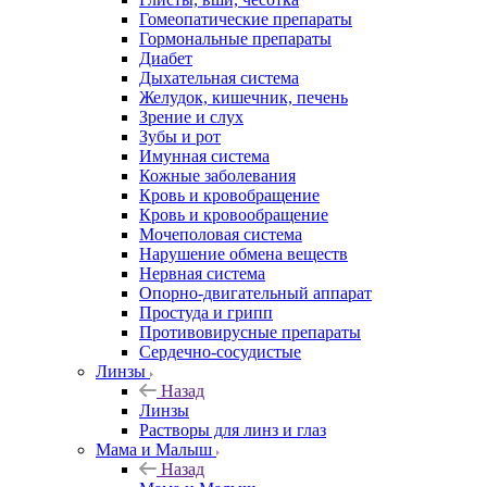
Гомеопатические препараты
Гормональные препараты
Диабет
Дыхательная система
Желудок, кишечник, печень
Зрение и слух
Зубы и рот
Имунная система
Кожные заболевания
Кровь и кровобращение
Кровь и кровообращение
Мочеполовая система
Нарушение обмена веществ
Нервная система
Опорно-двигательный аппарат
Простуда и грипп
Противовирусные препараты
Сердечно-сосудистые
Линзы
Назад
Линзы
Растворы для линз и глаз
Мама и Малыш
Назад