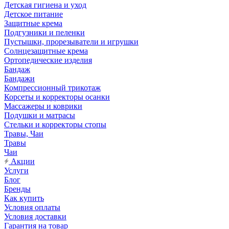
Детская гигиена и уход
Детское питание
Защитные крема
Подгузники и пеленки
Пустышки, прорезыватели и игрушки
Солнцезащитные крема
Ортопедические изделия
Бандаж
Бандажи
Компрессионный трикотаж
Корсеты и корректоры осанки
Массажеры и коврики
Подушки и матрасы
Стельки и корректоры стопы
Травы, Чаи
Травы
Чаи
Акции
Услуги
Блог
Бренды
Как купить
Условия оплаты
Условия доставки
Гарантия на товар