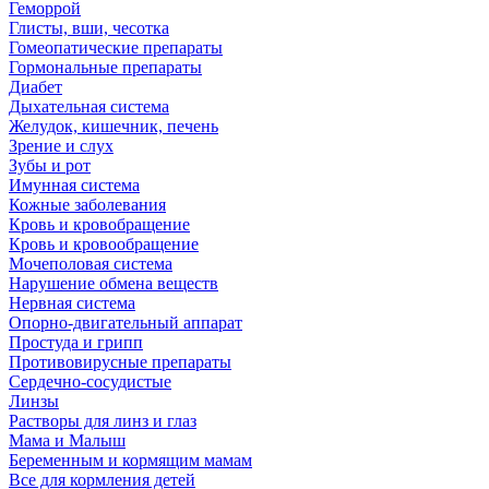
Геморрой
Глисты, вши, чесотка
Гомеопатические препараты
Гормональные препараты
Диабет
Дыхательная система
Желудок, кишечник, печень
Зрение и слух
Зубы и рот
Имунная система
Кожные заболевания
Кровь и кровобращение
Кровь и кровообращение
Мочеполовая система
Нарушение обмена веществ
Нервная система
Опорно-двигательный аппарат
Простуда и грипп
Противовирусные препараты
Сердечно-сосудистые
Линзы
Растворы для линз и глаз
Мама и Малыш
Беременным и кормящим мамам
Все для кормления детей