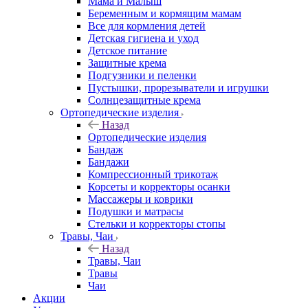
Мама и Малыш
Беременным и кормящим мамам
Все для кормления детей
Детская гигиена и уход
Детское питание
Защитные крема
Подгузники и пеленки
Пустышки, прорезыватели и игрушки
Солнцезащитные крема
Ортопедические изделия
Назад
Ортопедические изделия
Бандаж
Бандажи
Компрессионный трикотаж
Корсеты и корректоры осанки
Массажеры и коврики
Подушки и матрасы
Стельки и корректоры стопы
Травы, Чаи
Назад
Травы, Чаи
Травы
Чаи
Акции