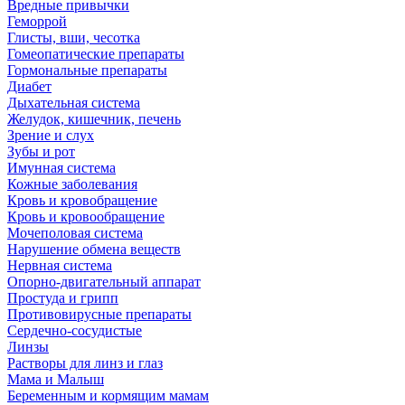
Вредные привычки
Геморрой
Глисты, вши, чесотка
Гомеопатические препараты
Гормональные препараты
Диабет
Дыхательная система
Желудок, кишечник, печень
Зрение и слух
Зубы и рот
Имунная система
Кожные заболевания
Кровь и кровобращение
Кровь и кровообращение
Мочеполовая система
Нарушение обмена веществ
Нервная система
Опорно-двигательный аппарат
Простуда и грипп
Противовирусные препараты
Сердечно-сосудистые
Линзы
Растворы для линз и глаз
Мама и Малыш
Беременным и кормящим мамам