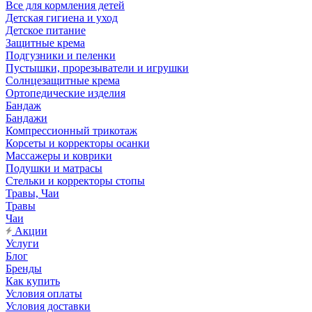
Все для кормления детей
Детская гигиена и уход
Детское питание
Защитные крема
Подгузники и пеленки
Пустышки, прорезыватели и игрушки
Солнцезащитные крема
Ортопедические изделия
Бандаж
Бандажи
Компрессионный трикотаж
Корсеты и корректоры осанки
Массажеры и коврики
Подушки и матрасы
Стельки и корректоры стопы
Травы, Чаи
Травы
Чаи
Акции
Услуги
Блог
Бренды
Как купить
Условия оплаты
Условия доставки